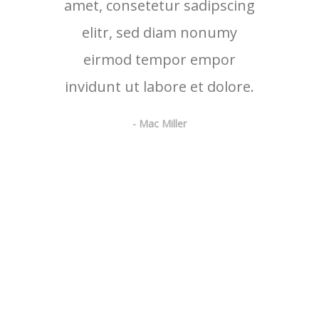
amet, consetetur sadipscing
elitr, sed diam nonumy
eirmod tempor empor
invidunt ut labore et dolore.
- Mac Miller
DESIGN & CODE
Lorem ipsum dolor sit amet, consectetur adipiscing elit. Fusce
cursus leo orci, id pharetra odio varius ac. Integer accumsan
posuere erat ac porttitor. Vestibulum porttitor est mi, sed