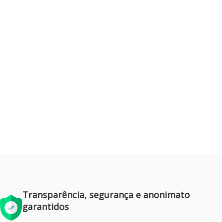
est semper congue. Maecenas nec ex
commodo, vehicula arcu a, mattis justo.
Donec sed convallis mi. Praesent eu tincidunt
libero, nec venenatis arcu.
READ MORE
Transparência, segurança e anonimato
garantidos