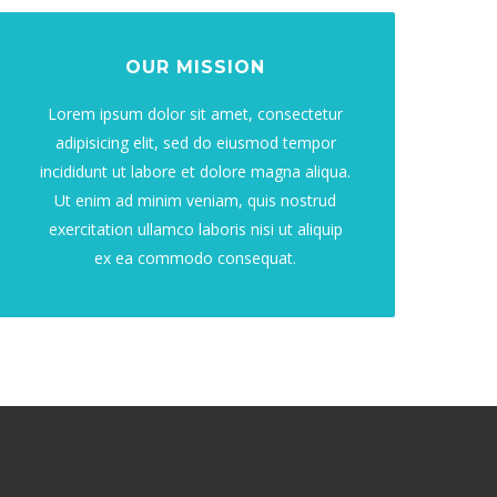
OUR MISSION
Lorem ipsum dolor sit amet, consectetur
adipisicing elit, sed do eiusmod tempor
incididunt ut labore et dolore magna aliqua.
Ut enim ad minim veniam, quis nostrud
exercitation ullamco laboris nisi ut aliquip
ex ea commodo consequat.