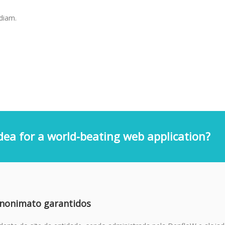
 diam.
dea for a world-beating web application?
anonimato garantidos