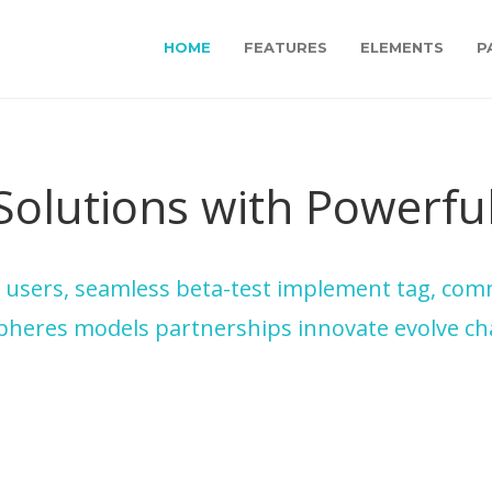
HOME
FEATURES
ELEMENTS
P
Solutions with Powerful
s users, seamless beta-test implement tag, commu
pheres models partnerships innovate evolve ch