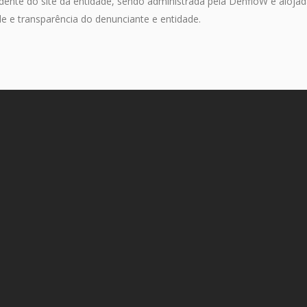
ente do site da entidade, sendo administrada pela DenfloW e alojad
e e transparência do denunciante e entidade.