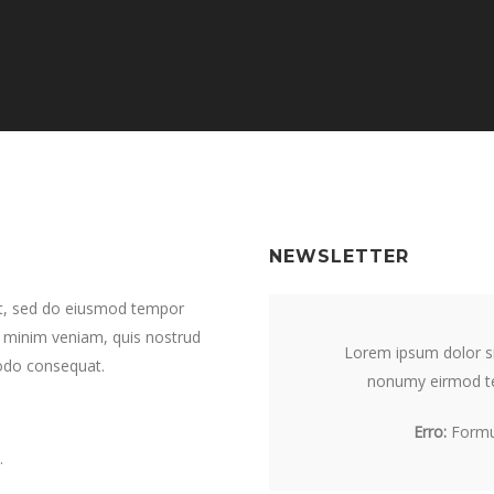
NEWSLETTER
lit, sed do eiusmod tempor
d minim veniam, quis nostrud
Lorem ipsum dolor si
modo consequat.
nonumy eirmod te
Erro:
Formul
.