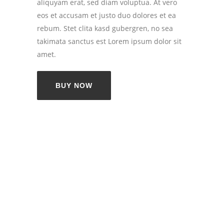
aliquyam erat, sed diam voluptua. At vero
eos et accusam et justo duo dolores et ea
rebum. Stet clita kasd gubergren, no sea
takimata sanctus est Lorem ipsum dolor sit
amet.
BUY NOW
Button with appearing Icon