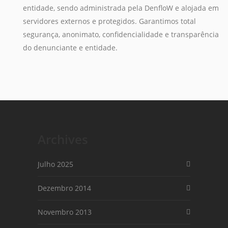
entidade, sendo administrada pela DenfloW e alojada em
servidores externos e protegidos. Garantimos total
segurança, anonimato, confidencialidade e transparência
do denunciante e entidade.
Archives
Julho 2025
Dezembro 2014
Novembro 2013