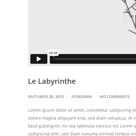
Le Labyrinthe
OUTUBRO 20, 2013
SYSADMIN
NO COMMENTS
Lorem ipsum dolor sit amet, consetetur sadipscing e
dolore magna aliquyam erat, sed diam voluptua. At ve
kasd gubergren, no sea takimata sanctus est Lorem i
sadipscing elitr, sed diam nonumy eirmod tempor in